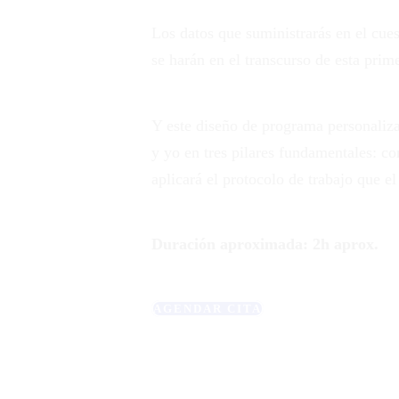
Los datos que suministrarás en el cue
se harán en el transcurso de esta prim
Y este diseño de programa personaliz
y yo en tres pilares fundamentales: c
aplicará el protocolo de trabajo que e
Duración aproximada: 2h aprox.
AGENDAR CITA