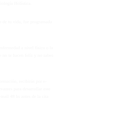
iología Holística.
o de tu vida, fue programada
nfermedad a nivel físico o la
e no te hacen felíz y no sabes
ormación, recibirás por e-
vantes para desarrollar este
ail 48 hs antes de la cita