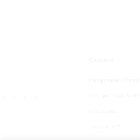
Contacto
maricarmenblanco@meto
C/ Compte d´Urgell 96-98, E
08011 Barcelona
+34 643 41 96 72